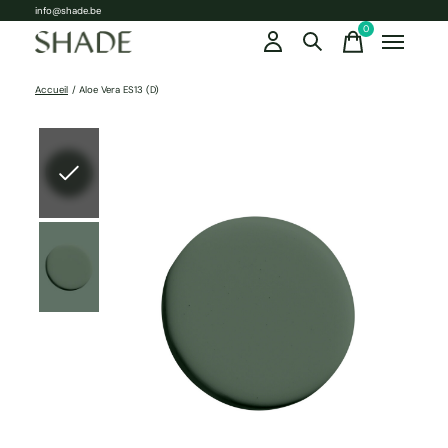
info@shade.be
0
items
Accueil
/
Aloe Vera ES13 (D)
Slideshow Items