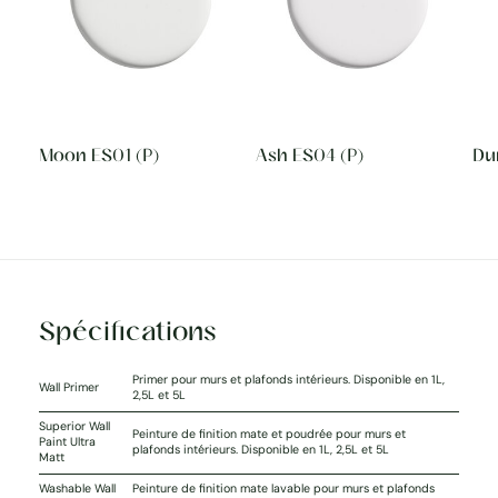
Moon ES01 (P)
Ash ES04 (P)
Du
Spécifications
Primer pour murs et plafonds intérieurs. Disponible en 1L,
Wall Primer
2,5L et 5L
Superior Wall
Peinture de finition mate et poudrée pour murs et
Paint Ultra
plafonds intérieurs. Disponible en 1L, 2,5L et 5L
Matt
Washable Wall
Peinture de finition mate lavable pour murs et plafonds