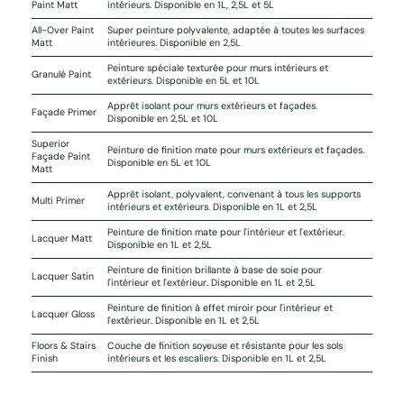
Paint Matt
intérieurs. Disponible en 1L, 2,5L et 5L
All-Over Paint
Super peinture polyvalente, adaptée à toutes les surfaces
Matt
intérieures. Disponible en 2,5L
Peinture spéciale texturée pour murs intérieurs et
Granulé Paint
extérieurs. Disponible en 5L et 10L
Apprêt isolant pour murs extérieurs et façades.
Façade Primer
Disponible en 2,5L et 10L
Superior
Peinture de finition mate pour murs extérieurs et façades.
Façade Paint
Disponible en 5L et 10L
Matt
Apprêt isolant, polyvalent, convenant à tous les supports
Multi Primer
intérieurs et extérieurs. Disponible en 1L et 2,5L
Peinture de finition mate pour l'intérieur et l'extérieur.
Lacquer Matt
Disponible en 1L et 2,5L
Peinture de finition brillante à base de soie pour
Lacquer Satin
l'intérieur et l'extérieur. Disponible en 1L et 2,5L
Peinture de finition à effet miroir pour l'intérieur et
Lacquer Gloss
l'extérieur. Disponible en 1L et 2,5L
Floors & Stairs
Couche de finition soyeuse et résistante pour les sols
Finish
intérieurs et les escaliers. Disponible en 1L et 2,5L