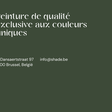
einture de qualité
xclusive aux couleurs
uniques
 Dansaertstraat 97
info@shade.be
00 Brussel, België
Nederlands
English
Français