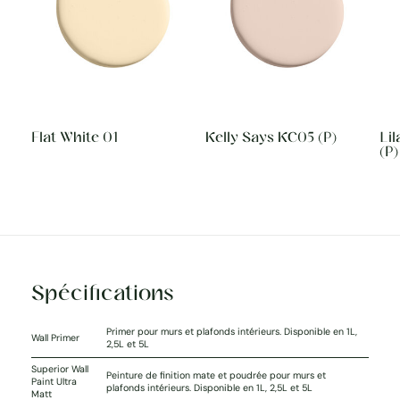
Flat White 01
Kelly Says KC05 (P)
Li
(P)
Spécifications
Primer pour murs et plafonds intérieurs. Disponible en 1L,
Wall Primer
2,5L et 5L
Superior Wall
Peinture de finition mate et poudrée pour murs et
Paint Ultra
plafonds intérieurs. Disponible en 1L, 2,5L et 5L
Matt