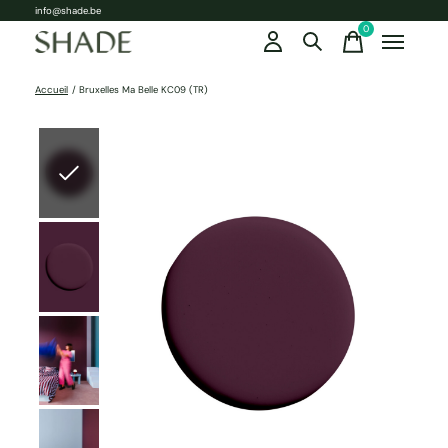
info@shade.be
0
items
Accueil
/
Bruxelles Ma Belle KC09 (TR)
Slideshow Items