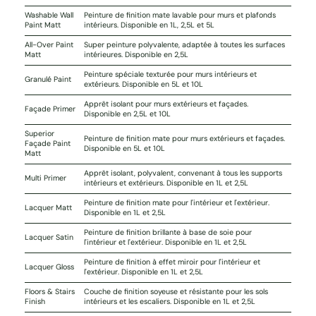
Washable Wall
Peinture de finition mate lavable pour murs et plafonds
Paint Matt
intérieurs. Disponible en 1L, 2,5L et 5L
All-Over Paint
Super peinture polyvalente, adaptée à toutes les surfaces
Matt
intérieures. Disponible en 2,5L
Peinture spéciale texturée pour murs intérieurs et
Granulé Paint
extérieurs. Disponible en 5L et 10L
Apprêt isolant pour murs extérieurs et façades.
Façade Primer
Disponible en 2,5L et 10L
Superior
Peinture de finition mate pour murs extérieurs et façades.
Façade Paint
Disponible en 5L et 10L
Matt
Apprêt isolant, polyvalent, convenant à tous les supports
Multi Primer
intérieurs et extérieurs. Disponible en 1L et 2,5L
Peinture de finition mate pour l'intérieur et l'extérieur.
Lacquer Matt
Disponible en 1L et 2,5L
Peinture de finition brillante à base de soie pour
Lacquer Satin
l'intérieur et l'extérieur. Disponible en 1L et 2,5L
Peinture de finition à effet miroir pour l'intérieur et
Lacquer Gloss
l'extérieur. Disponible en 1L et 2,5L
Floors & Stairs
Couche de finition soyeuse et résistante pour les sols
Finish
intérieurs et les escaliers. Disponible en 1L et 2,5L