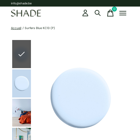
info@shade.be
0
items
Accueil
/
Surfers Blue KC13 (P)
Slideshow Items