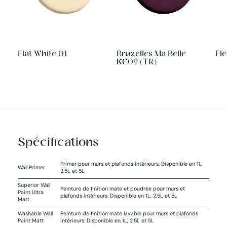
Flat White 01
Bruxelles Ma Belle
Ele
KC09 (TR)
Spécifications
Primer pour murs et plafonds intérieurs. Disponible en 1L,
Wall Primer
2,5L et 5L
Superior Wall
Peinture de finition mate et poudrée pour murs et
Paint Ultra
plafonds intérieurs. Disponible en 1L, 2,5L et 5L
Matt
Washable Wall
Peinture de finition mate lavable pour murs et plafonds
Paint Matt
intérieurs. Disponible en 1L, 2,5L et 5L