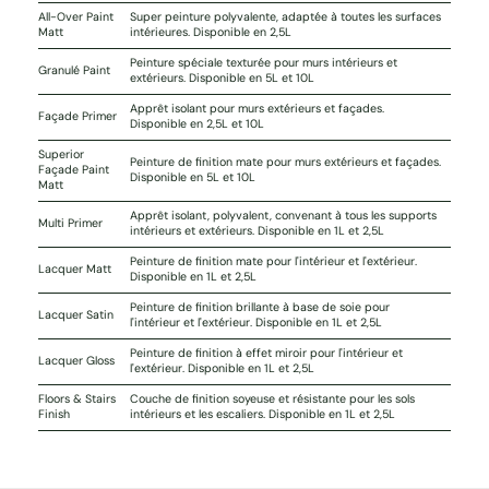
All-Over Paint
Super peinture polyvalente, adaptée à toutes les surfaces
Matt
intérieures. Disponible en 2,5L
Peinture spéciale texturée pour murs intérieurs et
Granulé Paint
extérieurs. Disponible en 5L et 10L
Apprêt isolant pour murs extérieurs et façades.
Façade Primer
Disponible en 2,5L et 10L
Superior
Peinture de finition mate pour murs extérieurs et façades.
Façade Paint
Disponible en 5L et 10L
Matt
Apprêt isolant, polyvalent, convenant à tous les supports
Multi Primer
intérieurs et extérieurs. Disponible en 1L et 2,5L
Peinture de finition mate pour l'intérieur et l'extérieur.
Lacquer Matt
Disponible en 1L et 2,5L
Peinture de finition brillante à base de soie pour
Lacquer Satin
l'intérieur et l'extérieur. Disponible en 1L et 2,5L
Peinture de finition à effet miroir pour l'intérieur et
Lacquer Gloss
l'extérieur. Disponible en 1L et 2,5L
Floors & Stairs
Couche de finition soyeuse et résistante pour les sols
Finish
intérieurs et les escaliers. Disponible en 1L et 2,5L