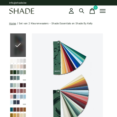
info@shade.be
0
items
Home
/
Set van 2 Kleurenwaaiers - Shade Essentials en Shade By Kelly
Slideshow Items