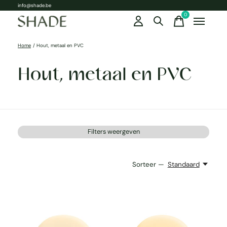
info@shade.be
0
items
Home
/
Hout, metaal en PVC
Hout, metaal en PVC
Filters weergeven
Sorteer —
Standaard