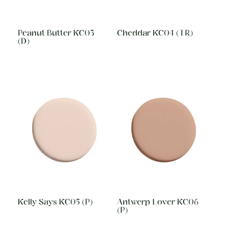
Peanut Butter KC03
Cheddar KC04 (TR)
(D)
Kelly Says KC05 (P)
Antwerp Lover KC06
(P)