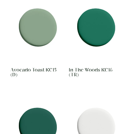
Avocado Toast KC15
In The Woods KC16
(D)
(TR)