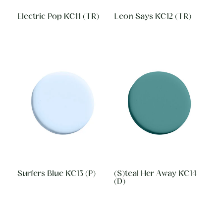
Electric Pop KC11 (TR)
Leon Says KC12 (TR)
Surfers Blue KC13 (P)
(S)teal Her Away KC14
(D)