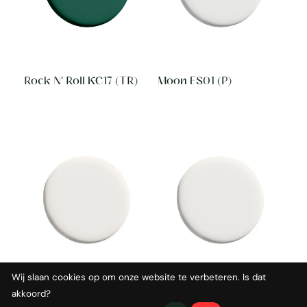
Rock N' Roll KC17 (TR)
Moon ES01 (P)
Wij slaan cookies op om onze website te verbeteren. Is dat
akkoord?
Snow ES02 (P)
Pearl ES03 (P)