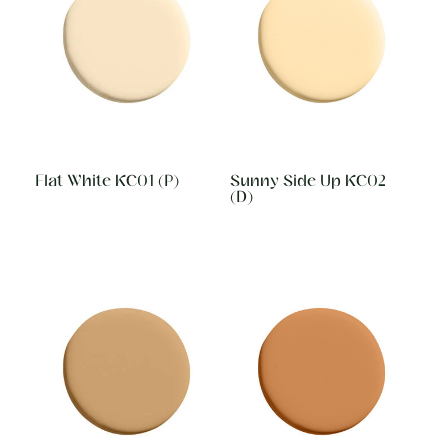
Flat White KC01 (P)
Sunny Side Up KC02
(D)