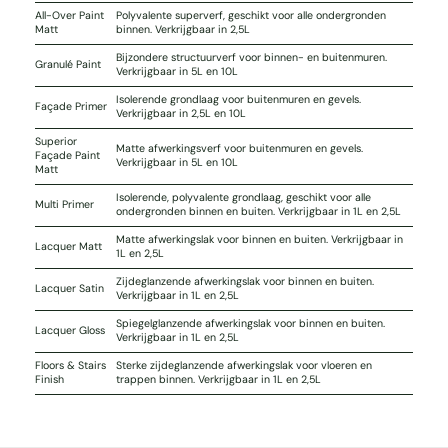
All-Over Paint
Polyvalente superverf, geschikt voor alle ondergronden
Matt
binnen. Verkrijgbaar in 2,5L
Bijzondere structuurverf voor binnen- en buitenmuren.
Granulé Paint
Verkrijgbaar in 5L en 10L
Isolerende grondlaag voor buitenmuren en gevels.
Façade Primer
Verkrijgbaar in 2,5L en 10L
Superior
Matte afwerkingsverf voor buitenmuren en gevels.
Façade Paint
Verkrijgbaar in 5L en 10L
Matt
Isolerende, polyvalente grondlaag, geschikt voor alle
Multi Primer
ondergronden binnen en buiten. Verkrijgbaar in 1L en 2,5L
Matte afwerkingslak voor binnen en buiten. Verkrijgbaar in
Lacquer Matt
1L en 2,5L
Zijdeglanzende afwerkingslak voor binnen en buiten.
Lacquer Satin
Verkrijgbaar in 1L en 2,5L
Spiegelglanzende afwerkingslak voor binnen en buiten.
Lacquer Gloss
Verkrijgbaar in 1L en 2,5L
Floors & Stairs
Sterke zijdeglanzende afwerkingslak voor vloeren en
Finish
trappen binnen. Verkrijgbaar in 1L en 2,5L