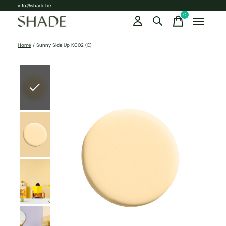
info@shade.be
0
items
Home
/
Sunny Side Up KC02 (D)
Slideshow Items