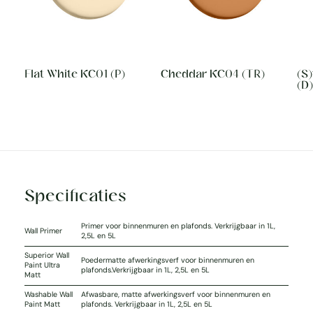
Flat White KC01 (P)
Cheddar KC04 (TR)
(S
(D)
Specificaties
Primer voor binnenmuren en plafonds. Verkrijgbaar in 1L,
Wall Primer
2,5L en 5L
Superior Wall
Poedermatte afwerkingsverf voor binnenmuren en
Paint Ultra
plafonds.Verkrijgbaar in 1L, 2,5L en 5L
Matt
Washable Wall
Afwasbare, matte afwerkingsverf voor binnenmuren en
Paint Matt
plafonds. Verkrijgbaar in 1L, 2,5L en 5L