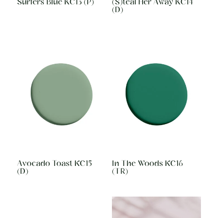
Surfers Blue KC13 (P)
(S)teal Her Away KC14
(D)
Avocado Toast KC15
In The Woods KC16
(D)
(TR)