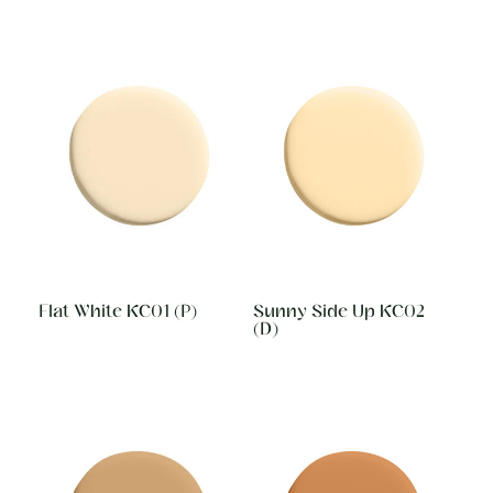
Flat White KC01 (P)
Sunny Side Up KC02
(D)