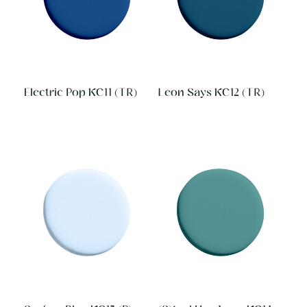
Electric Pop KC11 (TR)
Leon Says KC12 (TR)