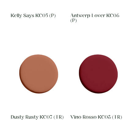
Kelly Says KC05 (P)
Antwerp Lover KC06
(P)
Dusty Rusty KC07 (TR)
Vino Rosso KC08 (TR)