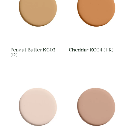
Peanut Butter KC03
Cheddar KC04 (TR)
(D)