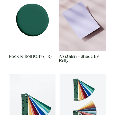
Rock N' Roll KC17 (TR)
A5 stalen - Shade By
Kelly