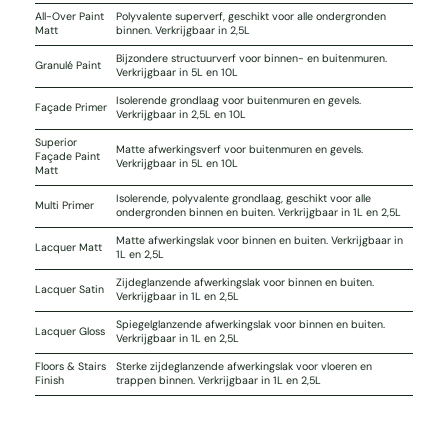
All-Over Paint
Polyvalente superverf, geschikt voor alle ondergronden
Matt
binnen. Verkrijgbaar in 2,5L
Bijzondere structuurverf voor binnen- en buitenmuren.
Granulé Paint
Verkrijgbaar in 5L en 10L
Isolerende grondlaag voor buitenmuren en gevels.
Façade Primer
Verkrijgbaar in 2,5L en 10L
Superior
Matte afwerkingsverf voor buitenmuren en gevels.
Façade Paint
Verkrijgbaar in 5L en 10L
Matt
Isolerende, polyvalente grondlaag, geschikt voor alle
Multi Primer
ondergronden binnen en buiten. Verkrijgbaar in 1L en 2,5L
Matte afwerkingslak voor binnen en buiten. Verkrijgbaar in
Lacquer Matt
1L en 2,5L
Zijdeglanzende afwerkingslak voor binnen en buiten.
Lacquer Satin
Verkrijgbaar in 1L en 2,5L
Spiegelglanzende afwerkingslak voor binnen en buiten.
Lacquer Gloss
Verkrijgbaar in 1L en 2,5L
Floors & Stairs
Sterke zijdeglanzende afwerkingslak voor vloeren en
Finish
trappen binnen. Verkrijgbaar in 1L en 2,5L