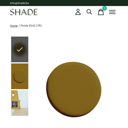
info@shade.be
0
items
Home
/
Pickle ES42 (TR)
Slideshow Items