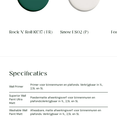
Rock N' Roll KC17 (TR)
Snow ES02 (P)
Fos
Specificaties
Primer voor binnenmuren en plafonds. Verkrijgbaar in 1L,
Wall Primer
2,5L en 5L
Superior Wall
Poedermatte afwerkingsverf voor binnenmuren en
Paint Ultra
plafonds.Verkrijgbaar in 1L, 2,5L en 5L
Matt
Washable Wall
Afwasbare, matte afwerkingsverf voor binnenmuren en
Paint Matt
plafonds. Verkrijgbaar in 1L, 2,5L en 5L