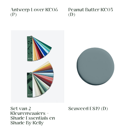
Antwerp Lover KC06
Peanut Butter KC03
(P)
(D)
Set van 2
Seaweed ES19 (D)
Kleurenwaaiers -
Shade Essentials en
Shade By Kelly