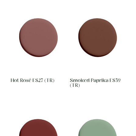
Hot Rosé ES27 (TR)
Smoked Paprika ES39
(TR)