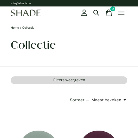
info@shade.be
0
items
Home
/
Collectie
Collectie
Filters weergeven
Sorteer —
Meest bekeken