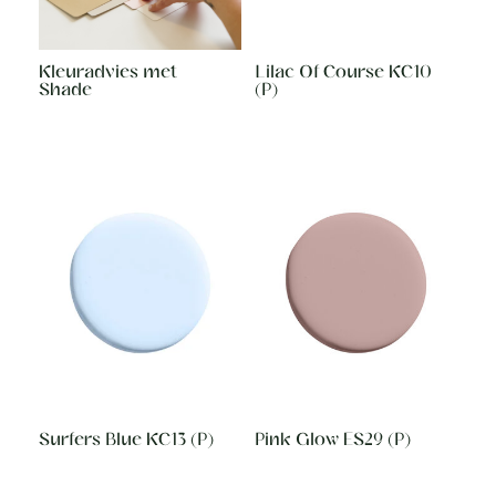
Kleuradvies met
Lilac Of Course KC10
Shade
(P)
Surfers Blue KC13 (P)
Pink Glow ES29 (P)