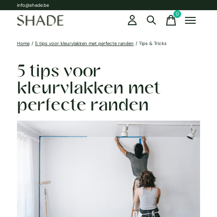
info@shade.be
0
items
Home
/
5 tips voor kleurvlakken met perfecte randen
/
Tips & Tricks
5 tips voor
kleurvlakken met
perfecte randen