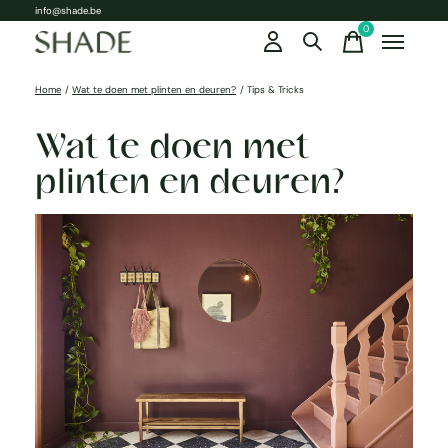
info@shade.be
0
items
Home
/
Wat te doen met plinten en deuren?
/
Tips & Tricks
Wat te doen met
plinten en deuren?